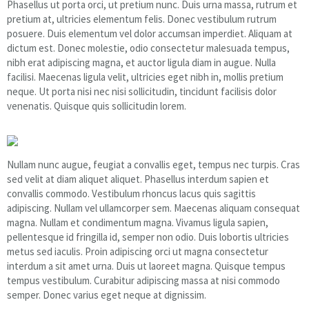
Phasellus ut porta orci, ut pretium nunc. Duis urna massa, rutrum et
pretium at, ultricies elementum felis. Donec vestibulum rutrum
posuere. Duis elementum vel dolor accumsan imperdiet. Aliquam at
dictum est. Donec molestie, odio consectetur malesuada tempus,
nibh erat adipiscing magna, et auctor ligula diam in augue. Nulla
facilisi. Maecenas ligula velit, ultricies eget nibh in, mollis pretium
neque. Ut porta nisi nec nisi sollicitudin, tincidunt facilisis dolor
venenatis. Quisque quis sollicitudin lorem.
Nullam nunc augue, feugiat a convallis eget, tempus nec turpis. Cras
sed velit at diam aliquet aliquet. Phasellus interdum sapien et
convallis commodo. Vestibulum rhoncus lacus quis sagittis
adipiscing. Nullam vel ullamcorper sem. Maecenas aliquam consequat
magna. Nullam et condimentum magna. Vivamus ligula sapien,
pellentesque id fringilla id, semper non odio. Duis lobortis ultricies
metus sed iaculis. Proin adipiscing orci ut magna consectetur
interdum a sit amet urna. Duis ut laoreet magna. Quisque tempus
tempus vestibulum. Curabitur adipiscing massa at nisi commodo
semper. Donec varius eget neque at dignissim.