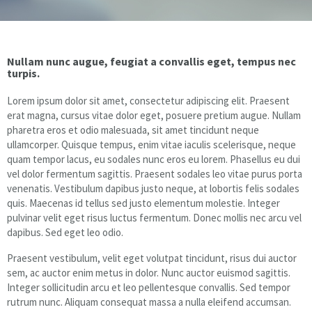
Floor & Hard Surface Care
Nullam nunc augue, feugiat a convallis eget, tempus nec
Commercial Cleaning
turpis.
Lorem ipsum dolor sit amet, consectetur adipiscing elit. Praesent
Machine Ware Washing
erat magna, cursus vitae dolor eget, posuere pretium augue. Nullam
pharetra eros et odio malesuada, sit amet tincidunt neque
Restroom Care
ullamcorper. Quisque tempus, enim vitae iaculis scelerisque, neque
quam tempor lacus, eu sodales nunc eros eu lorem. Phasellus eu dui
FREE QUOTE
vel dolor fermentum sagittis. Praesent sodales leo vitae purus porta
venenatis. Vestibulum dapibus justo neque, at lobortis felis sodales
quis. Maecenas id tellus sed justo elementum molestie. Integer
Technical Documentation
pulvinar velit eget risus luctus fermentum. Donec mollis nec arcu vel
dapibus. Sed eget leo odio.
Praesent vestibulum, velit eget volutpat tincidunt, risus dui auctor
sem, ac auctor enim metus in dolor. Nunc auctor euismod sagittis.
Integer sollicitudin arcu et leo pellentesque convallis. Sed tempor
rutrum nunc. Aliquam consequat massa a nulla eleifend accumsan.