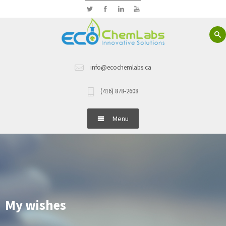
info@ecochemlabs.ca
(416) 878-2608
Menu
Home
About Us
Hand Wash
My wishes
Dish Wash Detergents