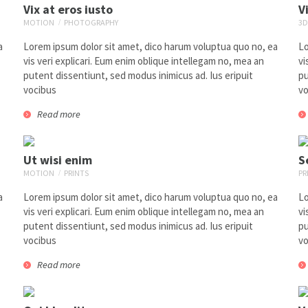
Vix at eros iusto
V
MOTION
PHOTOGRAPHY
3D
a
Lorem ipsum dolor sit amet, dico harum voluptua quo no, ea
Lo
vis veri explicari. Eum enim oblique intellegam no, mea an
vi
putent dissentiunt, sed modus inimicus ad. Ius eripuit
pu
vocibus
vo
Read more
Nibh euismod
1
photography
web design
Ut wisi enim
S
MOTION
PRINTS
PR
a
Lorem ipsum dolor sit amet, dico harum voluptua quo no, ea
Lo
vis veri explicari. Eum enim oblique intellegam no, mea an
vi
putent dissentiunt, sed modus inimicus ad. Ius eripuit
pu
vocibus
vo
Read more
Vix at eros iusto
1
motion
photography