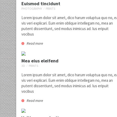
Euismod tincidunt
PHOTOGRAPHY
PRINTS
Lorem ipsum dolor sit amet, dico harum voluptua quo no, e
vis veri explicari. Eum enim oblique intellegam no, mea an
putent dissentiunt, sed modus inimicus ad. Ius eripuit
vocibus
Read more
Nisl harum
1
cgi
motion
Mea eius eleifend
3D
PRINTS
Lorem ipsum dolor sit amet, dico harum voluptua quo no, e
vis veri explicari. Eum enim oblique intellegam no, mea an
putent dissentiunt, sed modus inimicus ad. Ius eripuit
vocibus
Read more
Euismod tincidunt
1
photography
prints