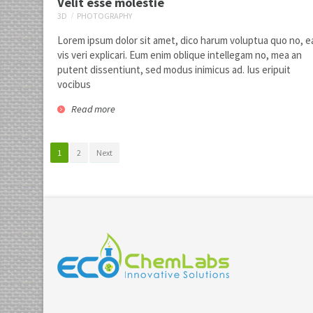
Velit esse molestie
3D
PHOTOGRAPHY
Lorem ipsum dolor sit amet, dico harum voluptua quo no, e
vis veri explicari. Eum enim oblique intellegam no, mea an
putent dissentiunt, sed modus inimicus ad. Ius eripuit
vocibus
Read more
Mea eius eleifend
1
3d
prints
1
2
Next
Velit esse molestie
5
3d
photography