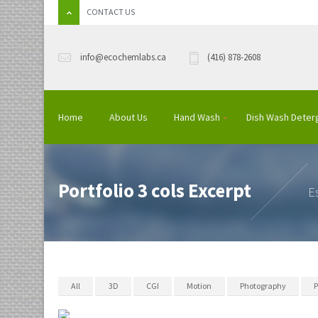
CONTACT US
info@ecochemlabs.ca
(416) 878-2608
Home
About Us
Hand Wash
Dish Wash Deter
Portfolio 3 cols Excerpt
Es
All
3D
CGI
Motion
Photography
P