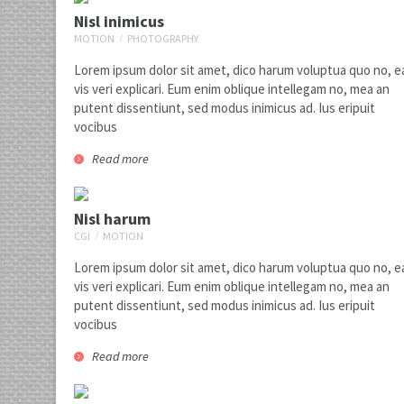
Nisl inimicus
MOTION
PHOTOGRAPHY
Lorem ipsum dolor sit amet, dico harum voluptua quo no, e
vis veri explicari. Eum enim oblique intellegam no, mea an
putent dissentiunt, sed modus inimicus ad. Ius eripuit
vocibus
Read more
Nisl harum
CGI
MOTION
Lorem ipsum dolor sit amet, dico harum voluptua quo no, e
vis veri explicari. Eum enim oblique intellegam no, mea an
putent dissentiunt, sed modus inimicus ad. Ius eripuit
vocibus
Read more
Nisl inimicus
1
motion
photography