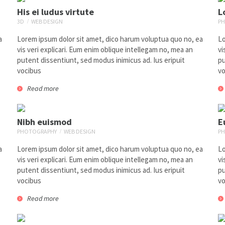
His ei ludus virtute
L
3D
WEB DESIGN
P
a
Lorem ipsum dolor sit amet, dico harum voluptua quo no, ea
Lo
vis veri explicari. Eum enim oblique intellegam no, mea an
vi
putent dissentiunt, sed modus inimicus ad. Ius eripuit
pu
vocibus
vo
Read more
Nibh euismod
E
PHOTOGRAPHY
WEB DESIGN
P
a
Lorem ipsum dolor sit amet, dico harum voluptua quo no, ea
Lo
vis veri explicari. Eum enim oblique intellegam no, mea an
vi
putent dissentiunt, sed modus inimicus ad. Ius eripuit
pu
vocibus
vo
Read more
His ei ludus virtute
1
3d
web design