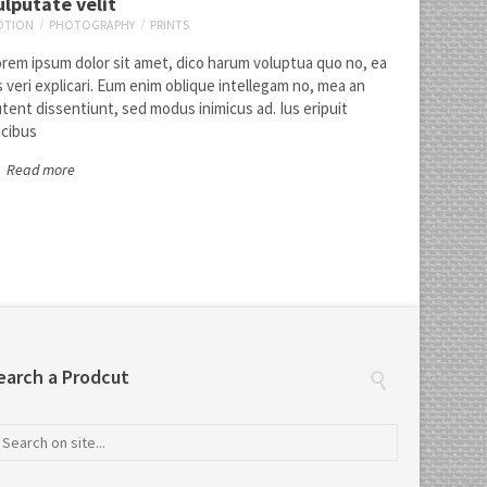
ulputate velit
OTION
PHOTOGRAPHY
PRINTS
rem ipsum dolor sit amet, dico harum voluptua quo no, ea
s veri explicari. Eum enim oblique intellegam no, mea an
tent dissentiunt, sed modus inimicus ad. Ius eripuit
cibus
Read more
Sed diam nonummy
prints
web design
earch a Prodcut
Vulputate velit
9
motion
photography
prints