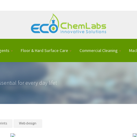
gents
Floor & Hard Surface Care
Commercial Cleaning
Mac
sential for every day life!
rints
Web design