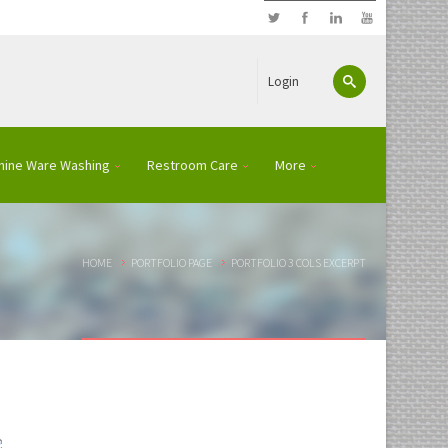
Login
hine Ware Washing
Restroom Care
More
HOME
PORTFOLIO PAGE
PORTFOLIO 3 COLS EXCERPT