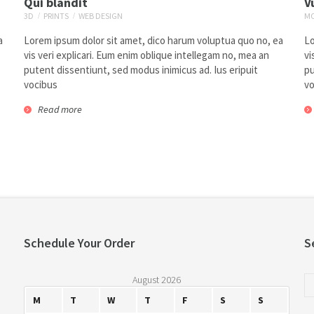
Qui blandit
V
3D
PRINTS
WEB DESIGN
M
a
Lorem ipsum dolor sit amet, dico harum voluptua quo no, ea
Lo
vis veri explicari. Eum enim oblique intellegam no, mea an
vi
putent dissentiunt, sed modus inimicus ad. Ius eripuit
pu
vocibus
vo
Read more
Ut wisi enim
motion
prints
Schedule Your Order
S
Qui blandit
9
August 2026
3d
prints
web design
M
T
W
T
F
S
S