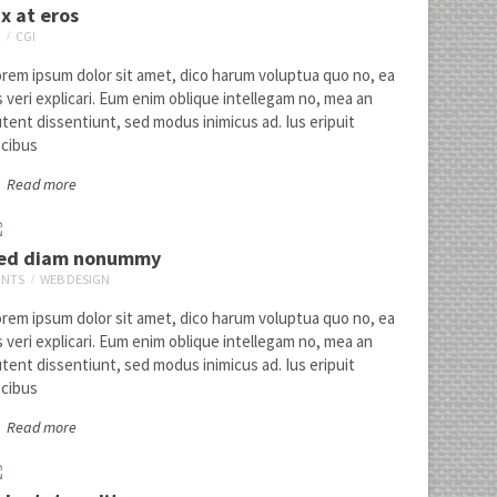
ix at eros
CGI
rem ipsum dolor sit amet, dico harum voluptua quo no, ea
s veri explicari. Eum enim oblique intellegam no, mea an
tent dissentiunt, sed modus inimicus ad. Ius eripuit
cibus
Read more
Euismod tincidunt
1
photography
prints
ed diam nonummy
INTS
WEB DESIGN
rem ipsum dolor sit amet, dico harum voluptua quo no, ea
s veri explicari. Eum enim oblique intellegam no, mea an
tent dissentiunt, sed modus inimicus ad. Ius eripuit
cibus
Read more
Vix at eros
2
3d
cgi