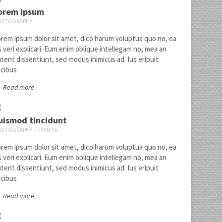
orem ipsum
HOTOGRAPHY
rem ipsum dolor sit amet, dico harum voluptua quo no, ea
s veri explicari. Eum enim oblique intellegam no, mea an
tent dissentiunt, sed modus inimicus ad. Ius eripuit
cibus
Read more
uismod tincidunt
HOTOGRAPHY
PRINTS
rem ipsum dolor sit amet, dico harum voluptua quo no, ea
s veri explicari. Eum enim oblique intellegam no, mea an
tent dissentiunt, sed modus inimicus ad. Ius eripuit
cibus
Read more
Lorem ipsum
2
photography